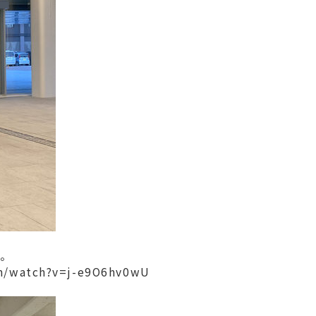
す。
watch?v=j-e9O6hv0wU